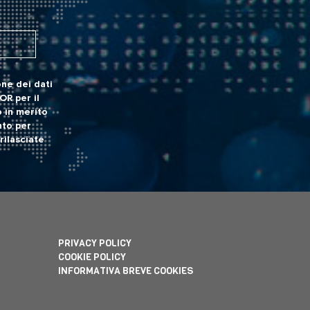
ne dei dati
POR
per il
 in merito
nto per
rilasciate
PRIVACY POLICY
COOKIE POLICY
INFORMATIVA BREVE COOKIES