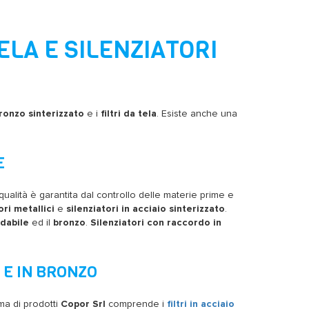
TELA E SILENZIATORI
 bronzo sinterizzato
e i
filtri da tela
. Esiste anche una
E
 qualità è garantita dal controllo delle materie prime e
ori metallici
e
silenziatori in acciaio sinterizzato
.
idabile
ed il
bronzo
.
Silenziatori con raccordo in
X E IN BRONZO
ma di prodotti
Copor Srl
comprende i
filtri in acciaio