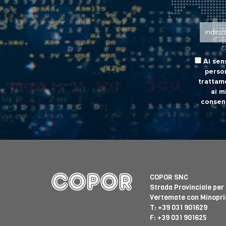
Ai sen
person
trattam
ai m
consens
COPOR SNC
Strada Provinciale per
Vertemate con Minoprio
T:
+39 031 901629
F: +39 031 901625