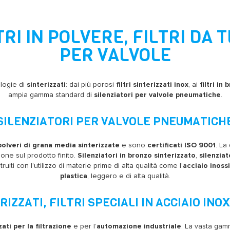
LTRI IN POLVERE, FILTRI DA 
PER VALVOLE
logie di
sinterizzati
: dai più porosi
filtri sinterizzati inox
, ai
filtri in
ampia gamma standard di
silenziatori per valvole pneumatiche
.
SILENZIATORI PER VALVOLE PNEUMATICH
polveri di grana media sinterizzate
e sono
certificati ISO 9001
. La
ione sul prodotto finito.
Silenziatori in bronzo sinterizzato
,
silenziat
iti con l’utilizzo di materie prime di alta qualità come l’
acciaio inoss
plastica
, leggero e di alta qualità.
RIZZATI, FILTRI SPECIALI IN ACCIAIO INO
ti per la filtrazione
e per l’
automazione industriale
. La vasta gam