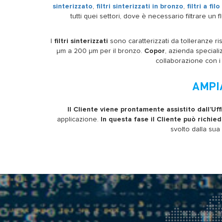
sinterizzato
,
filtri sinterizzati in bronzo
,
filtri a filo
tutti quei settori, dove è necessario filtrare un 
I
filtri sinterizzati
sono caratterizzati da tolleranze ri
µm a 200 µm per il bronzo.
Copor
, azienda special
collaborazione con i 
AMPI
Il Cliente viene prontamente assistito dall’Uf
applicazione.
In questa fase il Cliente può richie
svolto dalla sua