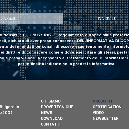
si dell’art. 13 GDPR 679/16 – “Regolamento europeo sulla protezio
ali, dichiaro di aver preso conoscenza
DELL'INFORMATIVA DI CO
ento dei miei dati personali, di essere esaurientemente informato
iei diritti e di conoscere come e dove esercitare gli stessi, perta
o e presa visione. Acconsento al trattamento delle informazioni 
per le finalità indicate nella predetta informativa.
CHI SIAMO
PRODOTTI
 Bulgorello
PROVE TECNICHE
CERTIFICAZIONI
 ( CO )
NEWS
VIDEO
DOWNLOAD
NEWSLETTER
CONTATTI