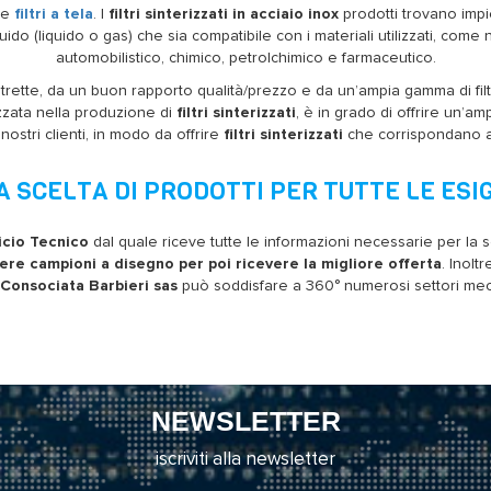
e
filtri a tela
. I
filtri sinterizzati in acciaio inox
prodotti trovano impi
fluido (liquido o gas) che sia compatibile con i materiali utilizzati, com
automobilistico, chimico, petrolchimico e farmaceutico.
strette, da un buon rapporto qualità/prezzo e da un’ampia gamma di filt
izzata nella produzione di
filtri sinterizzati
, è in grado di offrire un’am
nostri clienti, in modo da offrire
filtri sinterizzati
che corrispondano al
A SCELTA DI PRODOTTI PER TUTTE LE ESI
ficio Tecnico
dal quale riceve tutte le informazioni necessarie per la sc
dere campioni a disegno per poi ricevere la migliore offerta
. Inolt
Consociata Barbieri sas
può soddisfare a 360° numerosi settori mecca
NEWSLETTER
iscriviti alla newsletter