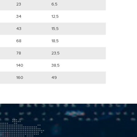
23
6,5
34
12,5
43
15,5
68
18,5
78
23,5
140
38,5
160
49