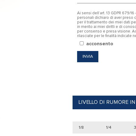
Ai sensi dell’art. 13 GDPR 679/1
personali dichiaro di aver pres
per il trattamento dei miei dati 
in merito ai miei diritti e di con
per consenso e presa visione. Ac
rilasciate per le finalità indicate 
acconsento
LIVELLO DI RUMORE IN
1/8
1/4
3