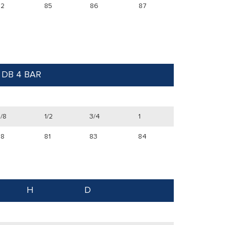
82
85
86
87
 DB 4 BAR
/8
1/2
3/4
1
78
81
83
84
H
D