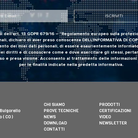
si dell’art. 13 GDPR 679/16 – “Regolamento europeo sulla protezio
ali, dichiaro di aver preso conoscenza
DELL'INFORMATIVA DI CO
ento dei miei dati personali, di essere esaurientemente informato
iei diritti e di conoscere come e dove esercitare gli stessi, perta
o e presa visione. Acconsento al trattamento delle informazioni 
per le finalità indicate nella predetta informativa.
CHI SIAMO
PRODOTTI
 Bulgorello
PROVE TECNICHE
CERTIFICAZIONI
 ( CO )
NEWS
VIDEO
DOWNLOAD
NEWSLETTER
CONTATTI