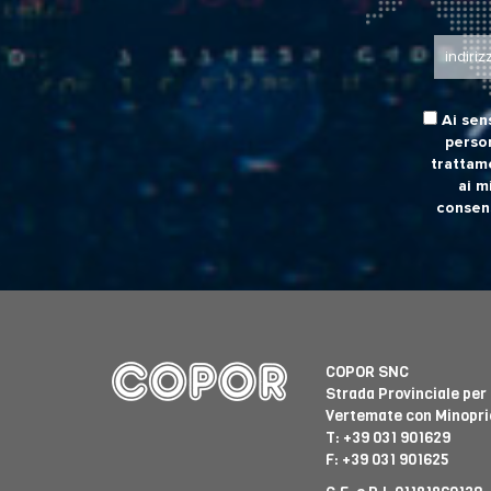
Ai sen
person
trattam
ai m
consens
COPOR SNC
Strada Provinciale per
Vertemate con Minoprio
T:
+39 031 901629
F: +39 031 901625