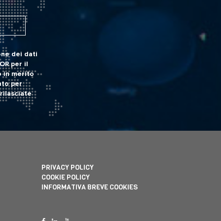
ne dei dati
POR
per il
 in merito
nto per
rilasciate
PRIVACY POLICY
COOKIE POLICY
INFORMATIVA BREVE COOKIES