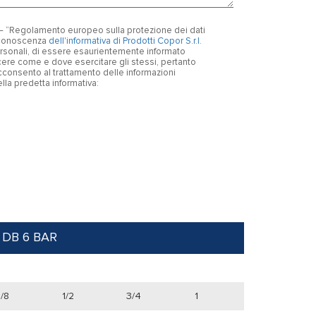
6 – “Regolamento europeo sulla protezione dei dati
o conoscenza
dell'informativa di Prodotti Copor S.r.l.
personali, di essere esaurientemente informato
oscere come e dove esercitare gli stessi, pertanto
consento al trattamento delle informazioni
nella predetta informativa:
 DB 6 BAR
/8
1/2
3/4
1