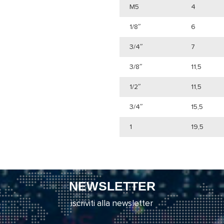
M5
4
1/8″
6
3/4″
7
3/8″
11,5
1/2″
11,5
3/4″
15,5
1
19,5
NEWSLETTER
iscriviti alla newsletter