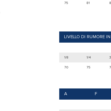
75
81
LIVELLO DI RUMORE IN
1/8
1/4
3
70
75
A
F