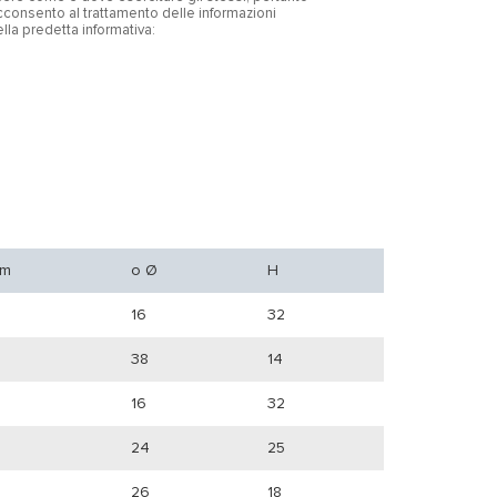
consento al trattamento delle informazioni
nella predetta informativa:
mm
o Ø
H
16
32
38
14
16
32
24
25
26
18