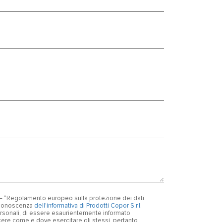
6 – “Regolamento europeo sulla protezione dei dati
o conoscenza
dell'informativa di Prodotti Copor S.r.l.
personali, di essere esaurientemente informato
oscere come e dove esercitare gli stessi, pertanto