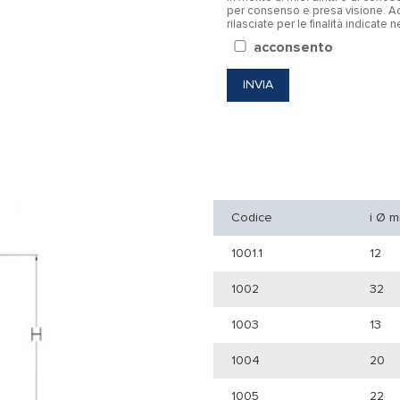
per consenso e presa visione. Ac
rilasciate per le finalità indicate 
acconsento
Codice
i Ø 
1001.1
12
1002
32
1003
13
1004
20
1005
22